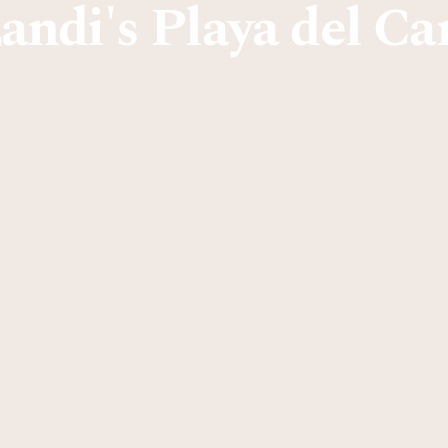
landi's Playa del C
u