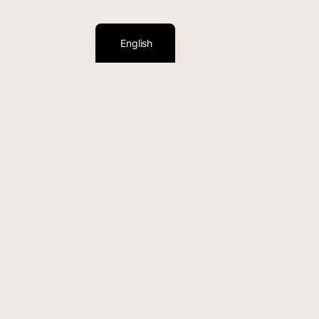
Español
English
(984) 203 4455
984 8
D
Rolandi’s Pizzería – Playa del
3 
Carmen