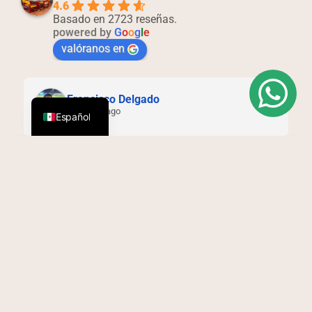
4.6
Basado en 2723 reseñas.
powered by
G
o
o
g
l
e
valóranos en
English
Francisco Delgado
2 months ago
Español
 
El restaurante y la atmósfera son 
elegantesExcelente servicio por parte de Edwin y 
Eduardo!
Visítanos